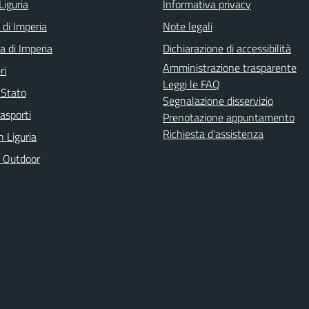
Liguria
Informativa privacy
 di Imperia
Note legali
a di Imperia
Dichiarazione di accessibilità
Amministrazione trasparente
ri
Leggi le FAQ
i Stato
Segnalazione disservizio
rasporti
Prenotazione appuntamento
Richiesta d'assistenza
n Liguria
 Outdoor