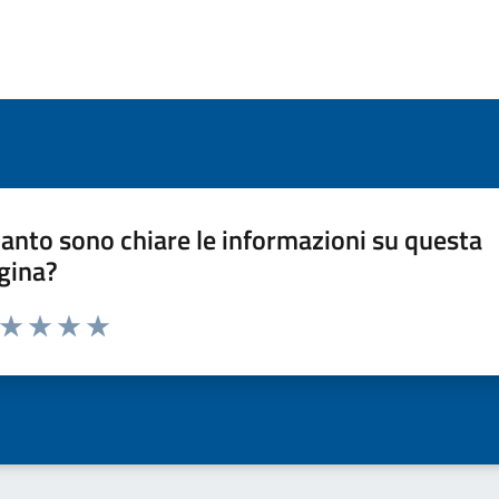
anto sono chiare le informazioni su questa
gina?
a da 1 a 5 stelle la pagina
ta 1 stelle su 5
Valuta 2 stelle su 5
Valuta 3 stelle su 5
Valuta 4 stelle su 5
Valuta 5 stelle su 5