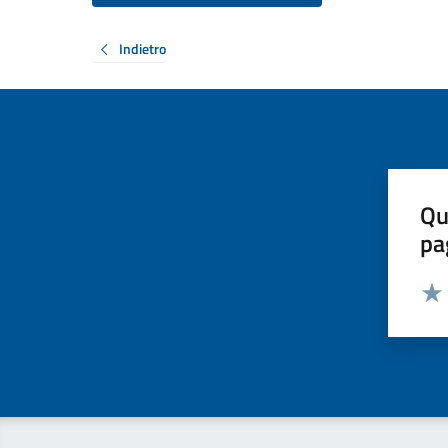
Indietro
Qu
pa
Valut
Valu