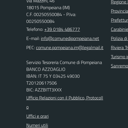
Via Mazzini, 46
Regione 
18015 Pompeiana (IM)
Provincia
C.F. 00250550084 - P.Iva:
Prefettur
00250550084
Telefono:
+39 0184 486777
Carabinie
E-mail:
Polizia d
PEC:
Riviera T
Turismo i
Servizio Tesoreria Comune di Pompeiana
Sanremo
BANCO AZZOAGLIO
IBAN: IT 75 Y 03425 49030
T20120617506
BIC: AZZBITT3XXX
Ufficio Relazioni con il Pubblico, Protocoll
o
Uffici e orari
Numeri utili