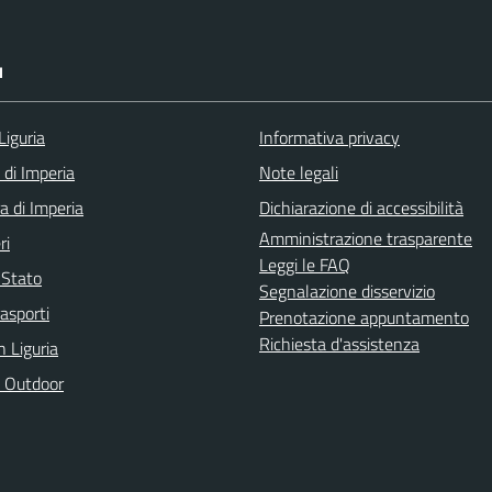
I
Liguria
Informativa privacy
 di Imperia
Note legali
a di Imperia
Dichiarazione di accessibilità
Amministrazione trasparente
ri
Leggi le FAQ
i Stato
Segnalazione disservizio
rasporti
Prenotazione appuntamento
Richiesta d'assistenza
n Liguria
 Outdoor