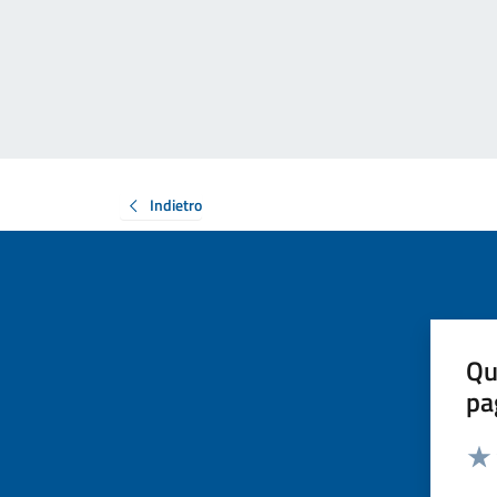
Indietro
Qu
pa
Valut
Valu