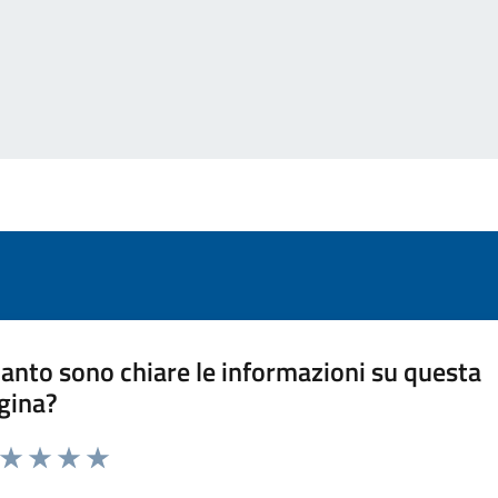
anto sono chiare le informazioni su questa
gina?
a da 1 a 5 stelle la pagina
ta 1 stelle su 5
Valuta 2 stelle su 5
Valuta 3 stelle su 5
Valuta 4 stelle su 5
Valuta 5 stelle su 5