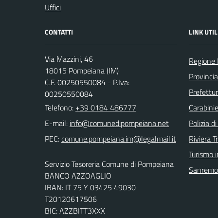
Uffici
CONTATTI
LINK UTIL
Via Mazzini, 46
Regione 
18015 Pompeiana (IM)
Provincia
C.F. 00250550084 - P.Iva:
Prefettur
00250550084
Telefono:
+39 0184 486777
Carabinie
E-mail:
Polizia d
PEC:
Riviera T
Turismo i
Servizio Tesoreria Comune di Pompeiana
Sanremo
BANCO AZZOAGLIO
IBAN: IT 75 Y 03425 49030
T20120617506
BIC: AZZBITT3XXX