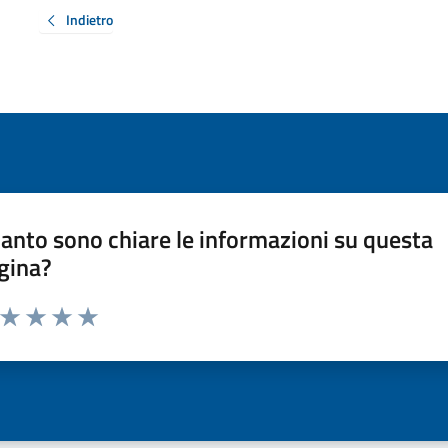
Indietro
anto sono chiare le informazioni su questa
gina?
a da 1 a 5 stelle la pagina
ta 1 stelle su 5
Valuta 2 stelle su 5
Valuta 3 stelle su 5
Valuta 4 stelle su 5
Valuta 5 stelle su 5