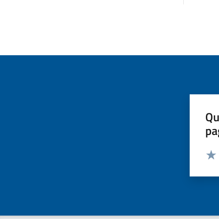
Qu
pa
Valut
Valu