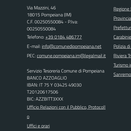
Via Mazzini, 46
Regione 
18015 Pompeiana (IM)
Provincia
C.F. 00250550084 - P.Iva:
Prefettur
00250550084
Telefono:
+39 0184 486777
Carabinie
E-mail:
Polizia d
PEC:
Riviera T
Turismo i
Servizio Tesoreria Comune di Pompeiana
Sanremo
BANCO AZZOAGLIO
IBAN: IT 75 Y 03425 49030
T20120617506
BIC: AZZBITT3XXX
Ufficio Relazioni con il Pubblico, Protocoll
o
Uffici e orari