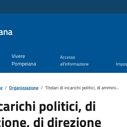
ana
Vivere
Accesso
Pompeiana
all'informazione
Impos
te
/
Organizzazione
/
Titolari di incarichi politici, di ammini...
carichi politici, di
one, di direzione