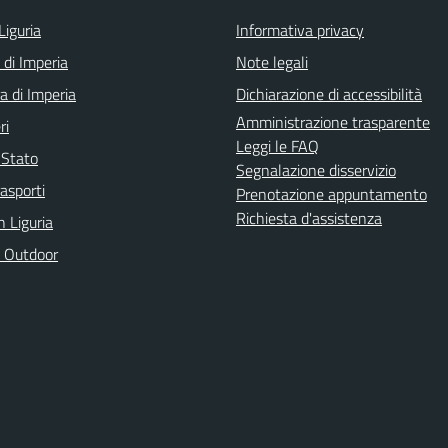
Liguria
Informativa privacy
 di Imperia
Note legali
a di Imperia
Dichiarazione di accessibilità
Amministrazione trasparente
ri
Leggi le FAQ
i Stato
Segnalazione disservizio
rasporti
Prenotazione appuntamento
Richiesta d'assistenza
n Liguria
 Outdoor