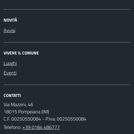
NOVITÀ
Avvisi
VIVERE IL COMUNE
Luoghi
Eventi
CONTATTI
Via Mazzini, 46
18015 Pompeiana (IM)
C.F. 00250550084 - P.Iva: 00250550084
Telefono:
+39 0184 486777