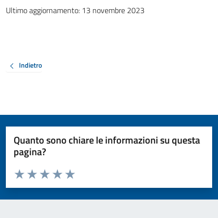
Ultimo aggiornamento: 13 novembre 2023
Indietro
Quanto sono chiare le informazioni su questa
pagina?
Valuta da 1 a 5 stelle la pagina
Valuta 1 stelle su 5
Valuta 2 stelle su 5
Valuta 3 stelle su 5
Valuta 4 stelle su 5
Valuta 5 stelle su 5