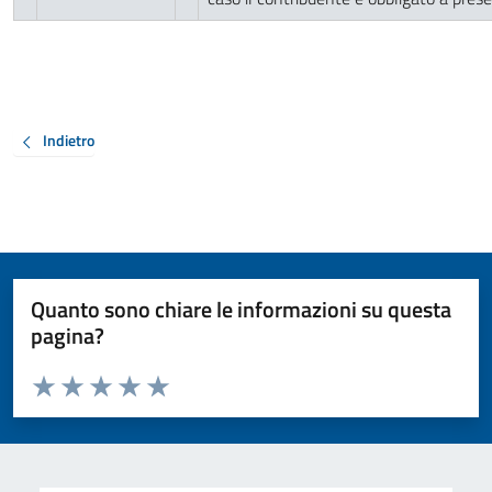
Indietro
Quanto sono chiare le informazioni su questa
pagina?
Valuta da 1 a 5 stelle la pagina
Valuta 1 stelle su 5
Valuta 2 stelle su 5
Valuta 3 stelle su 5
Valuta 4 stelle su 5
Valuta 5 stelle su 5