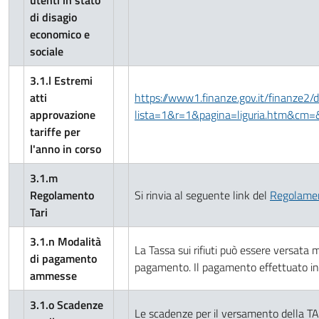
utenti in stato
di disagio
economico e
sociale
3.1.l Estremi
atti
https://www1.finanze.gov.it/finanze2/d
approvazione
lista=1&r=1&pagina=liguria.htm&c
tariffe per
l'anno in corso
3.1.m
Regolamento
Si rinvia al seguente link del
Regolamen
Tari
3.1.n Modalità
La Tassa sui rifiuti può essere versata 
di pagamento
pagamento. Il pagamento effettuato in 
ammesse
3.1.o Scadenze
Le scadenze per il versamento della TA