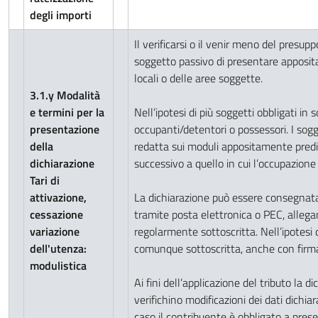
degli importi
Il verificarsi o il venir meno del presup
soggetto passivo di presentare apposita
locali o delle aree soggette.
3.1.y Modalità
e termini per la
Nell’ipotesi di più soggetti obbligati i
presentazione
occupanti/detentori o possessori. I sog
della
redatta sui moduli appositamente predis
dichiarazione
successivo a quello in cui l’occupazione
Tari di
attivazione,
La dichiarazione può essere consegnat
cessazione
tramite posta elettronica o PEC, alleg
variazione
regolarmente sottoscritta. Nell’ipotesi 
dell'utenza:
comunque sottoscritta, anche con firma
modulistica
Ai fini dell’applicazione del tributo la 
verifichino modificazioni dei dati dichi
caso il contribuente è obbligato a prese