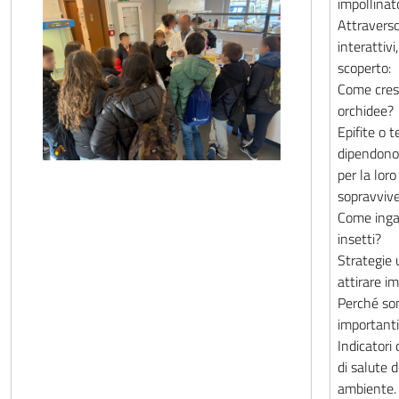
impollinato
Attraverso
interattiv
scoperto:
Come cres
orchidee?
Epifite o te
dipendono 
per la loro
sopravviv
Come inga
insetti?
Strategie 
attirare im
Perché so
important
Indicatori 
di salute 
ambiente.