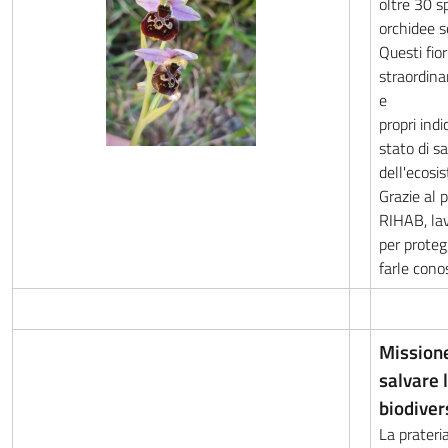
oltre 30 s
orchidee s
Questi fior
straordina
e
propri indi
stato di s
dell'ecosi
Grazie al 
RIHAB, la
per proteg
farle cono
Mission
salvare 
biodiver
La prateria