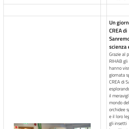
Un giorn
CREA di
Sanremo
scienza 
Grazie al 
RIHAB gli 
hanno vis
giornata s
CREA di S
esplorand
il meravigl
mondo del
orchidee 
e il loro 
gli insetti