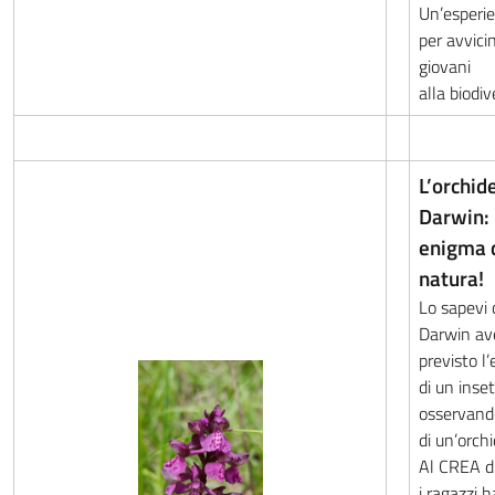
Un’esperi
per avvicin
giovani
alla biodiv
L’orchid
Darwin:
enigma 
natura!
Lo sapevi
Darwin av
previsto l
di un inse
osservand
di un’orch
Al CREA d
i ragazzi 