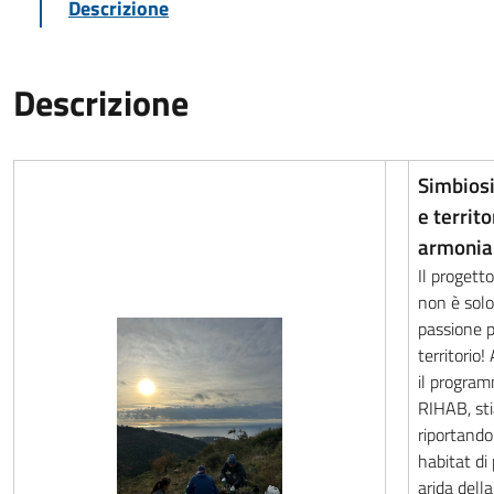
Descrizione
Descrizione
Simbiosi
e territo
armonia
Il progett
non è solo
passione pe
territorio!
il progra
RIHAB, st
riportando 
habitat di 
arida dell