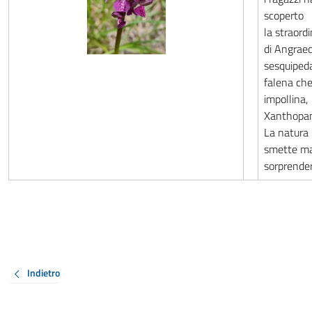
scoperto
la straordi
di Angrae
sesquipeda
falena che
impollina,
Xanthopan
La natura
smette ma
sorprender
Indietro