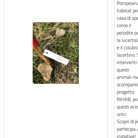
Pompeiana
habitat pr
casa di sp
come il
pelodite p
la lucertol
e il colubr
lacertino.
interventi 
questi
animali ri
scomparire
progetto
RIHAB, pr
questi eco
unici.
Scopri di p
partecipa 
iniziative!