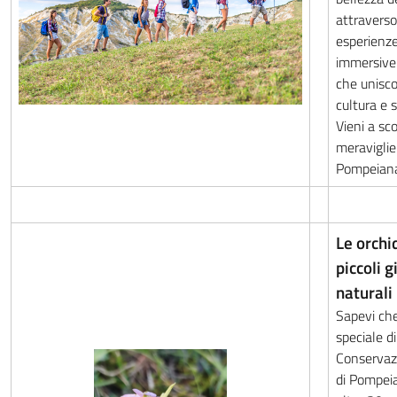
attraverso
esperienz
immersive
che unisco
cultura e s
Vieni a sco
meraviglie
Pompeian
Le orchi
piccoli gi
naturali
Sapevi ch
speciale di
Conservaz
di Pompei