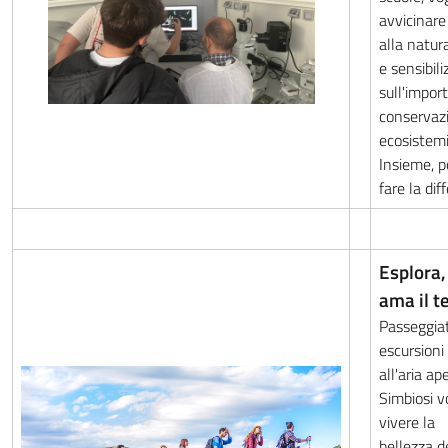
avvicinare 
alla natur
e sensibili
sull'impor
conservazi
ecosistemi
Insieme, 
fare la dif
Esplora,
ama il te
Passeggiat
escursioni 
all'aria ap
Simbiosi v
vivere la
bellezza d