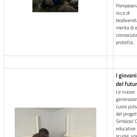
Pompeiana
ricca di
biodiversi
merita di 
conosciut
protetta.
I giovani
del futu
Le nuove
generazion
cuore pul
del proget
Simbiosi! 
educative 
scuole, vo