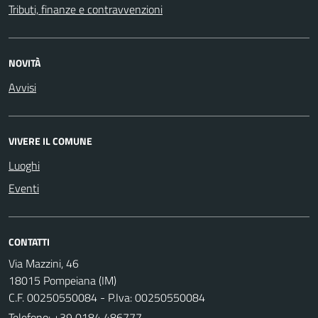
Tributi, finanze e contravvenzioni
NOVITÀ
Avvisi
VIVERE IL COMUNE
Luoghi
Eventi
CONTATTI
Via Mazzini, 46
18015 Pompeiana (IM)
C.F. 00250550084 - P.Iva: 00250550084
Telefono:
+39 0184 486777